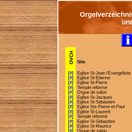
Orgelverzeichni
un
Site
[#]
Eglise St-Jean l'Evangéliste
[#]
Eglise St-Etienne
[#]
Eglise St-Pierre
[#]
Temple réformé
[#]
Orgue de salon
[#]
Eglise St-Jacques
[#]
Eglise St-Sébastien
[#]
Eglise Sts-Pierre-et-Paul
[#]
Eglise St-Laurent
[#]
Temple réformé
[#]
Eglise St-Sébastien
[#]
Eglise St-Maurice
[#]
Orgue de salon 