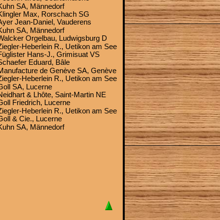
Kuhn SA, Männedorf
Klingler Max, Rorschach SG
Ayer Jean-Daniel, Vauderens
Kuhn SA, Männedorf
Walcker Orgelbau, Ludwigsburg D
Ziegler-Heberlein R., Uetikon am See
Füglister Hans-J., Grimisuat VS
Schaefer Eduard, Bâle
Manufacture de Genève SA, Genève
Ziegler-Heberlein R., Uetikon am See
Goll SA, Lucerne
Neidhart & Lhôte, Saint-Martin NE
Goll Friedrich, Lucerne
Ziegler-Heberlein R., Uetikon am See
Goll & Cie., Lucerne
Kuhn SA, Männedorf