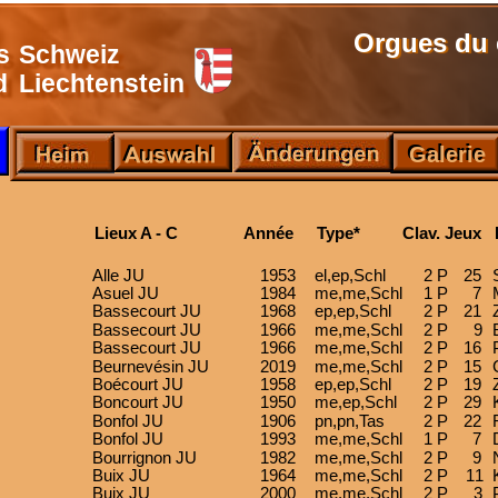
Orgues du 
s
Schweiz
d
Liechtenstein
Galerie
Galerie 
Lieux A - C
 Année
Type*
Clav. Jeux
Alle JU
1953
el,ep,Schl
2 P
25
Asuel JU
1984
me,me,Schl
1 P
  7
Bassecourt JU
1968
ep,ep,Schl
2 P
21
Bassecourt JU
1966
me,me,Schl
2 P
9
Bassecourt JU
1966
me,me,Schl
2 P
16
Beurnevésin JU
2019
me,me,Schl
2 P
15
Boécourt JU
1958
ep,ep,Schl
2 P
19
Boncourt JU
1950
me,ep,Schl
2 P
29
Bonfol JU
1906
pn,pn,Tas
2 P
22
Bonfol JU
1993
me,me,Schl
1 P
  7
Bourrignon JU
1982
me,me,Schl
2 P
  9
Buix JU
1964
me,me,Schl
2 P
11
Buix JU
2000
me,me,Schl
2 P
3