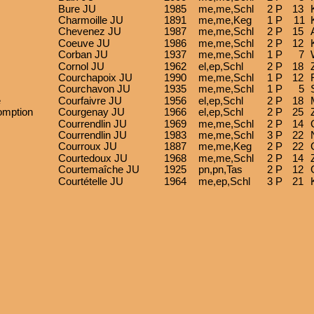
Bure JU
1985
me,me,Schl
2 P
13
Charmoille JU
1891
me,me,Keg
1 P
11
Chevenez JU
1987
me,me,Schl
2 P
15
Coeuve JU
1986
me,me,Schl
2 P
12
Corban JU
1937
me,me,Schl
1 P
7
Cornol JU
1962
el,ep,Schl
2 P
18
Courchapoix JU
1990
me,me,Schl
1 P
12
Courchavon JU
1935
me,me,Schl
1 P
5
e
Courfaivre JU
1956
el,ep,Schl
2 P
18
omption
Courgenay JU
1966
el,ep,Schl
2 P
25
Courrendlin JU
1969
me,me,Schl
2 P
14
Courrendlin JU
1983
me,me,Schl
3 P
22
Courroux JU
1887
me,me,Keg
2 P
22
Courtedoux JU
1968
me,me,Schl
2 P
14
Courtemaîche JU
1925
pn,pn,Tas
2 P
12
Courtételle JU
1964
me,ep,Schl
3 P
21