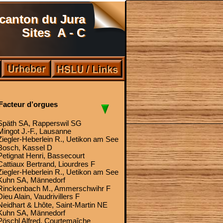
canton du Jura
Sites  A - C
Facteur d’orgues
Späth SA, Rapperswil SG
Mingot J.-F., Lausanne
Ziegler-Heberlein R., Uetikon am See
Bosch, Kassel D
Petignat Henri, Bassecourt
Cattiaux Bertrand, Liourdres F
Ziegler-Heberlein R., Uetikon am See
Kuhn SA, Männedorf
Rinckenbach M., Ammerschwihr F
Dieu Alain, Vaudrivillers F
Neidhart & Lhôte, Saint-Martin NE
Kuhn SA, Männedorf
Pöschl Alfred, Courtemaîche