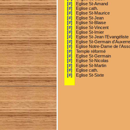
[#]
Eglise St-Amand
[#]
Eglise cath.
[#]
Eglise St-Maurice
[#]
Eglise St-Jean
[#]
Eglise St-Blaise
[#]
Eglise St-Vincent
[#]
Eglise St-Imier
[#]
Eglise St-Jean l’Evangéliste
[#]
Eglise St-Germain d'Auxerr
[#]
Eglise Notre-Dame de l'Ass
[#]
Temple réformé
[#]
Eglise St-Germain
[#]
Eglise St-Nicolas
[#]
Eglise St-Martin
[#]
Eglise cath.
[#]
Eglise St-Sixte