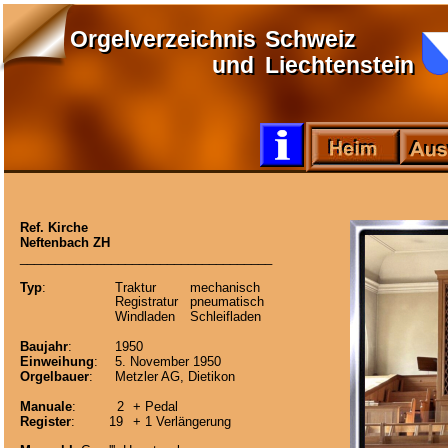
Orgelverzeichnis
Schweiz
Orgelverzeichnis
Schweiz
und
Liechtenstein
und
Liechtenstein
Ref. Kirche
Neftenbach ZH
____________________________________
Typ
:
Traktur
mechanisch
Registratur
pneumatisch
Windladen
Schleifladen 
Baujahr
:
1950
Einweihung
:
5. November 1950
Orgelbauer
:
Metzler AG, Dietikon
Manuale
:
2
+ Pedal
Register
:
19
+ 1 Verlängerung