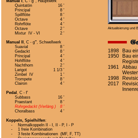
Manual I
, C - g''', Hauptwerk
Quintatön
16 '
Principal
8 '
Spillflöte
8 '
Octave
4 '
Rohrflöte
4 '
Octave
2 '
Aktualisierung und B
Mixtur  IV - VI
2 '
Ge
Manual II
, C - g''', Schwellwerk
Suavial
8 '
1898
Bau ein
Gedackt
8 '
1950
Bau ei
Principal
4 '
Hohlflöte
4 '
Regist
Nachthorn
2 '
1961
Abbau 
Larigot
1 1/3 '
Weste
Zimbel  IV
1 '
1998
Revisi
Trompete
8 '
2017
Revisio
Clairon
4 '
Innenr
Pedal
, C - f'
Subbass
16 '
Praestant
8 '
Rohrgedackt (Verläng.)
8 '
Choralbass
4 '
Koppeln, Spielhilfen
:
    -
Normalkoppeln II - I, II - P, I - P
    -
1 freie Kombination
    -
3 feste Kombinationen  (MF, F, TT)