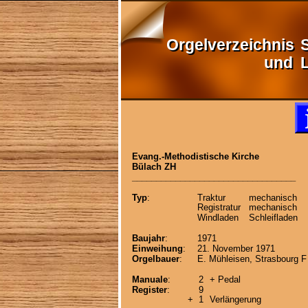
Orgelverzeichnis
Orgelverzeichnis
und
und
Evang.-Methodistische Kirche
Bülach ZH
__________________________________
Typ
:
Traktur
mechanisch
Registratur
mechanisch 
Windladen
Schleifladen
Baujahr
:
1971
Einweihung
:
21. November 1971
Orgelbauer
:
E. Mühleisen, Strasbourg F
Manuale
:
2
+ Pedal
Register
:
9
+  1
Verlängerung