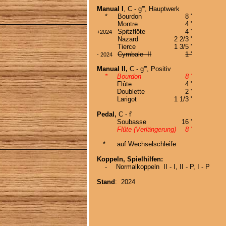
Manual I
, C - g''', Hauptwerk
    *
Bourdon
8 '
Montre
4 '
Spitzflöte
4 '
+2024
Nazard
2 2/3 '
Tierce
1 3/5 '
Cymbale  II
1 '
- 2024
Manual II,
 C - g''', Positiv
*
Bourdon
8 '
Flûte
4 '
Doublette
2 '
Larigot
1 1/3 '
Pedal,
 C - f'
Soubasse
16 '
Flûte (Verlängerung)
8 '
   *
auf Wechselschleife
Koppeln, Spielhilfen:
    -
Normalkoppeln
II - I, II - P, I - P
Stand
:  2024 