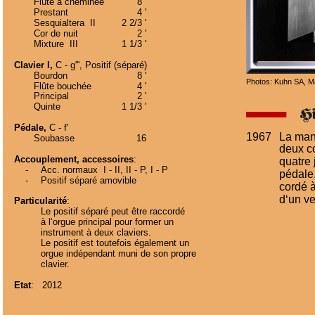
Flûte à cheminée
8 '
Prestant
4 '
Sesquialtera  II
2 2/3 '
Cor de nuit
2 '
Mixture  III
1 1/3 '
Clavier I,
 C - g''', Positif (séparé)
Bourdon
8 '
Photos: Kuhn SA, M
Flûte bouchée
4 '
Principal
2 '
Quinte
1 1/3 '
Pédale,
 C - f'
1967
La man
Soubasse
16
deux co
Accouplement, accessoires
:
quatre 
    -
Acc. normaux  I - II, II - P, I - P 
pédale.
    -
Positif séparé amovible
cordé à
d‘un ve
Particularité
:
Le positif séparé peut être raccordé
à l‘orgue principal pour former un 
instrument à deux claviers.
Le positif est toutefois également un  
orgue indépendant muni de son propre
clavier.
Etat
:   2012 