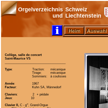
Orgelverzeichnis
Schweiz
und
Liechtenstein
Collège, salle de concert
Saint-Maurice VS
____________________________________
Type
:
Traction:
mécanique  
Tirage:
mécanique  
Sommiers:
à coulisses
Année
:
1967
Facteur
:
Kuhn SA, Männedorf
Claviers
:
2
+ pédale
Jeux
:
10
Clavier II,
 C - g''', Grand-Orgue