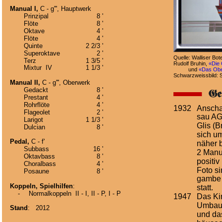
Manual I,
 C - g''', Hauptwerk
Prinzipal
8 '
Flöte
8 '
Oktave
4 '
Flöte
4 '
Quinte
2 2/3 '
Superoktave
2 '
Quelle: Walliser Bot
Terz
1 3/5 '
Rudolf Bruhin, 
«Die 
Mixtur  IV
1 1/3 '
und 
«Das Ober
Schwarzweissbild: St
Manual II,
 C - g''', Oberwerk
Gedackt
8 '
Prestant
4 '
Rohrflöte
4 '
1932
Anschaf
Flageolet
2 '
sau AG
Larigot
1 1/3 '
Glis (
Dulcian
8 '
sich u
Pedal,
 C - f'
näher 
Subbass
16 '
2 Manu
Oktavbass
8 '
positiv
Choralbass
4 '
Foto si
Posaune
8 '
gambe 
Koppeln, Spielhilfen
:
statt.
    -
Normalkoppeln
II - I, II - P, I - P 
1947
Das Ki
Umbaua
Stand
:   2012 
und da