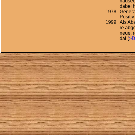
häuseo
dabei 
1978
Genera
Positiv
1999
Als Ab
re abge
neue, 
dal (
>D