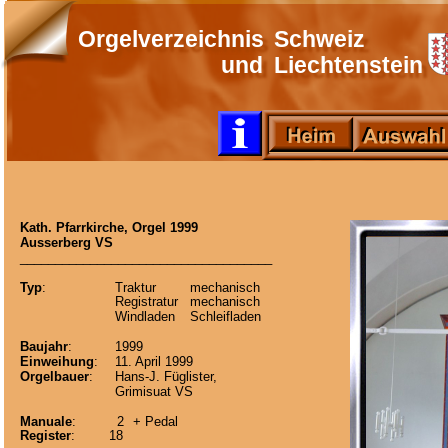
Orgelverzeichnis
Schweiz
und
Liechtenstein
Kath. Pfarrkirche, Orgel 1999
Ausserberg VS
____________________________________
Typ
:
Traktur
mechanisch
Registratur
mechanisch 
Windladen
Schleifladen 
Baujahr
:
1999
Einweihung
:
11. April 1999
Orgelbauer
:
Hans-J. Füglister, 
Grimisuat VS
Manuale
:
2
+ Pedal
Register
:
18