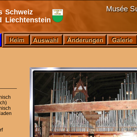
Musée Su
s
Schweiz
d
Liechtenstein
_______
nisch
sch)
isch 
laden 
rf