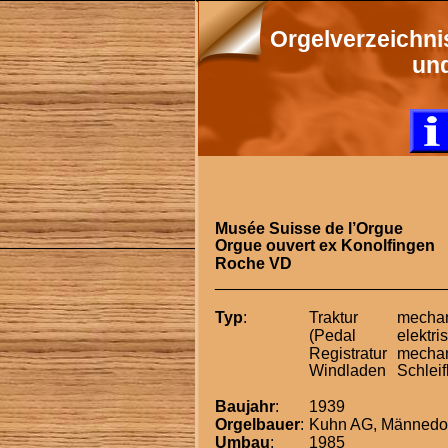
Orgelverzeichni
un
Musée Suisse de l’Orgue
Orgue ouvert ex Konolfingen
Roche VD
_________________________
Typ
:
Traktur
mecha
(Pedal
elektri
Registratur
mechan
Windladen
Schleif
Baujahr
:
1939
Orgelbauer
:
Kuhn AG, Männedo
Umbau
:
1985