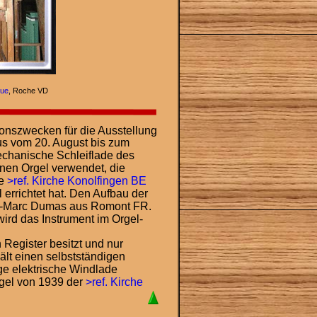
gue
, Roche VD 
onszwecken für die Ausstellung 
us vom 20. August bis zum 
echanische Schleiflade des 
en Orgel verwendet, die 
e 
>ref. Kirche Konolfingen BE
errichtet hat. Den Aufbau der 
an-Marc Dumas aus Romont FR.
ird das Instrument im Orgel-
Register besitzt und nur 
lt einen selbstständigen 
ge elektrische Windlade 
el von 1939 der 
>ref. Kirche 