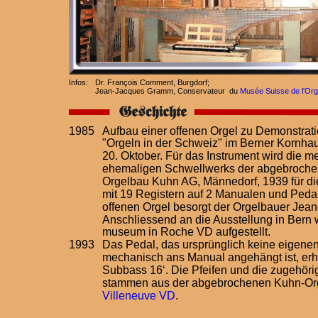
Infos: 
Dr. François Comment, Burgdorf; 
Jean-Jacques Gramm, Conservateur  du 
Musée Suisse de l'Or
1985
Aufbau einer offenen Orgel zu Demonstrati
"Orgeln in der Schweiz" im Berner Kornha
20. Oktober. Für das Instrument wird die m
ehemaligen Schwellwerks der abgebrochen
Orgelbau Kuhn AG, Männedorf, 1939 für di
mit 19 Registern auf 2 Manualen und Pedal 
offenen Orgel besorgt der Orgelbauer Je
Anschliessend an die Ausstellung in Bern w
museum in Roche VD aufgestellt.
1993
Das Pedal, das ursprünglich keine eigenen 
mechanisch ans Manual angehängt ist, erhä
Subbass 16‘. Die Pfeifen und die zugehöri
stammen aus der abgebrochenen Kuhn-Org
Villeneuve VD
.