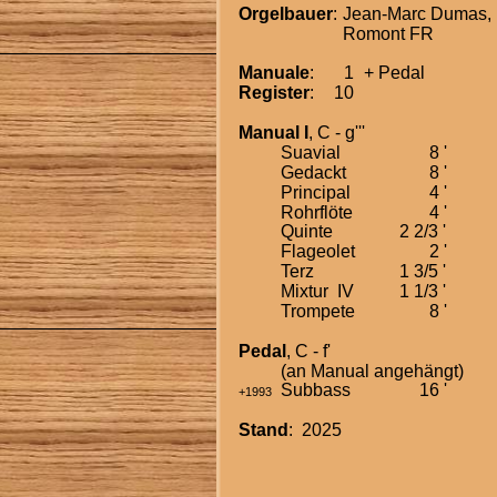
Orgelbauer
:
Jean-Marc Dumas, 
Romont FR
Manuale
:
1
+ Pedal
Register
:
10
Manual I
, C - g'''
Suavial
8 '
Gedackt
8 '
Principal
4 '
Rohrflöte
4 '
Quinte
2 2/3 '
Flageolet
2 '
Terz
1 3/5 '
Mixtur  IV
1 1/3 '
Trompete
8 '
Pedal
, C - f'
(an Manual angehängt)
Subbass
16 '
+1993
Stand
:  2025 