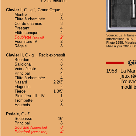
+ 2 extensions
Clavier I
, C - g’’’, Grand-Orgue
Montre
8’
Flûte à cheminée
8’
Cor de chamois
8’
Prestant
4’
Flûte conique
4’
Source: La Tribune d
Doublette 
2’
(extrait)
Informations 2015:
Fourniture IV
2’
Photo 1958: Maurice
Régale
8’
Mise à jour 2023: D
Clavier II
, C - g’’’, Récit expressif
Bourdon
8’
Salicional
8’
Voix céleste
8’
1958
La Man
Principal
4’
jeux ré
Flûte à cheminée
4’
l’œuvre
Nasard
2 2/3’
modifié
Flageolet
2’
Tierce
1 3/5’
Plein-Jeu  III - IV
1’
Trompette
8’
Hautbois
8’
Pédale
,
C - f’
Soubasse
16’
Principal
8’
Bourdon 
8’
(extension)
Principal 
4’
(extension)