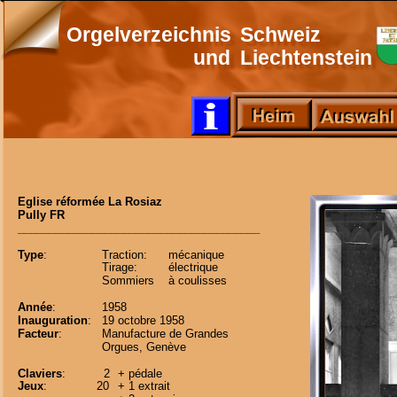
Orgelverzeichnis
Schweiz
und
Liechtenstein
Eglise réformée La Rosiaz
Pully FR
_______________________________________
Type
:
Traction:
mécanique
Tirage:
électrique 
Sommiers
à coulisses  
Année
:
1958
Inauguration
:
19 octobre 1958
Facteur
:
Manufacture de Grandes 
Orgues, Genève
Claviers
:
2
+ pédale
Jeux
:
20
+ 1 extrait