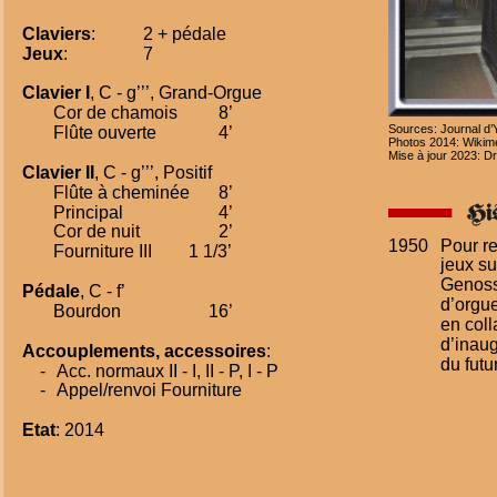
Claviers
:
2 + pédale
Jeux
:
7
Clavier I
, C - g’’’, Grand-Orgue
Cor de chamois
8’
Sources: Journal d’
Flûte ouverte
4’
Photos 2014: Wikime
Mise à jour 2023: D
Clavier II
, C - g’’’, Positif
Flûte à cheminée
8’
Principal
4’
Cor de nuit
2’
1950
Pour re
Fourniture III
1 1/3’
jeux su
Genosse
Pédale
, C - f’
d’orgue
Bourdon
16’
en coll
d’inau
Accouplements, accessoires
:
du fut
    -
 Acc. normaux II - I, II - P, I - P
    -
 Appel/renvoi Fourniture
Etat
: 2014