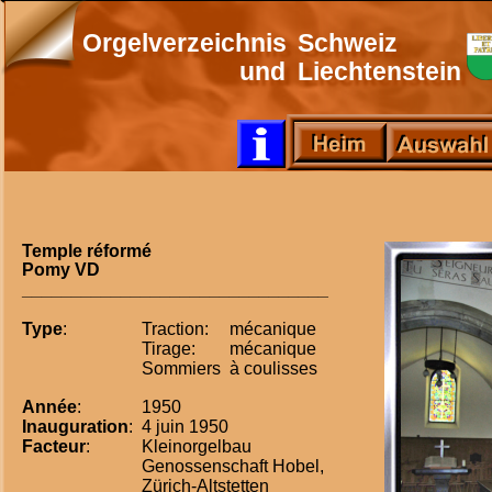
Orgelverzeichnis
Schweiz
und
Liechtenstein
Temple réformé
Pomy VD
_______________________________
Type
:
Traction:
mécanique  
Tirage:
mécanique  
Sommiers
à coulisses
Année
:
1950
Inauguration
:
4 juin 1950
Facteur
:
Kleinorgelbau
Genossenschaft Hobel,
Zürich-Altstetten