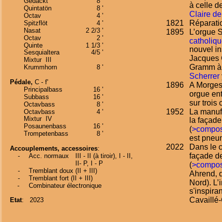
Gedackt
8 '
à celle d
Quintatön
8 '
Claire d
Octav
4 '
1821
Réparatio
Spitzflöt
4 '
Nasat
2 2/3 '
1895
L’orgue S
Octav
2 '
catholiq
Quinte
1 1/3 '
nouvel in
Sesquialtera
4/5 '
Jacques G
Mixtur  III 
Gramm à 
Krummhorn
8 '
Scherrer 
Pédale,
 C - f'
1896
A Morges
Principalbass
16 '
orgue ent
Subbass
16 '
sur trois 
Octavbass
8 '
1952
La manufa
Octavbass
4 '
Mixtur  IV
la façade
Posaunenbass
16 '
(
>compos
Trompetenbass
8 '
est pneu
2022
Dans le c
Accouplements, accessoires
:
façade de
    -
Acc. normaux
III - II (à tiroir), I - II, 
II- P, I - P 
(
>compos
    -
Tremblant doux (II + III)
Ahrend, d
    -
Tremblant fort (II + III)
Nord). L
-
Combinateur électronique
s'inspira
Cavaillé-
Etat
:   2023