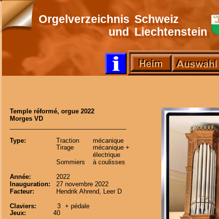
Orgelverzeichnis
Schweiz
und
Liechtenstein
Temple réformé, orgue 2022
Morges VD
__________________________________
Type:
Traction 
mécanique    
Tirage 
mécanique +
électrique    
Sommiers 
à coulisses    
Année:
2022
Inauguration:
27 novembre 2022
Facteur:
Hendrik Ahrend, Leer D 
Claviers:
3
+ pédale
Jeux:
40