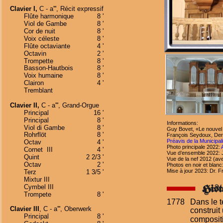
Clavier I,
 C - a''', Récit expressif
Flûte harmonique
8 '
Viol de Gambe
8 '
Cor de nuit
8 '
Voix céleste
8 '
Flûte octaviante
4 '
Octavin
2 '
Trompette
8 '
Basson-Hautbois
8 '
Voix humaine
8 '
Clairon
4 '
Tremblant
Clavier II,
 C - a''', Grand-Orgue
Principal
16 '
Principal
8 '
Informations:
Viol di Gambe
8 '
Guy Bovet, «Le nouvel 
Rohrflöt
8 '
François Seydoux, Der
Préavis de la Municipa
Octav
4 '
Photo principale 2022: 
Cornet  III
4 '
Vue d’ensemble 2022: 
Quint
2 2/3 '
Vue de la nef 2012 (av
Octav
2 '
Photos en noir et blan
Mise à jour 2023: Dr. 
Terz
1 3/5 '
Mixtur III 
Hist
Cymbel III 
Trompete
8 '
1778
Dans le t
Clavier III
, C - a''', Oberwerk
construit
Principal
8 '
compositi