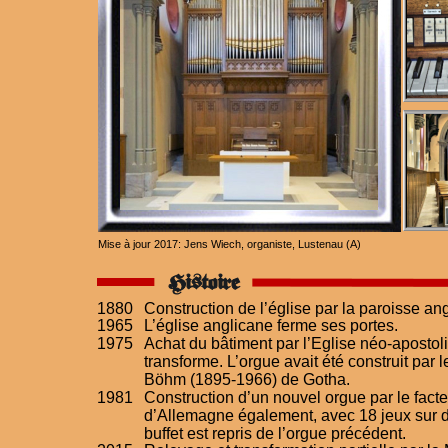
Mise à jour 2017: Jens Wiech, organiste, Lustenau (A)
Histoire
1880
Construction de l’église par la paroisse ang
1965
L’église anglicane ferme ses portes.
1975
Achat du bâtiment par l’Eglise néo-apostoliq
transforme. L’orgue avait été construit par 
Böhm (1895-1966) de Gotha.
1981
Construction d’un nouvel orgue par le facte
d’Allemagne également, avec 18 jeux sur de
buffet est repris de l’orgue précédent.