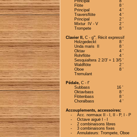
Principal 
8 '
Flöte
8 '
Principal
4 '
Traversflöte
4 '
Principal
2 '
Mixtur  IV - V
2 '
Trompete
8 '
Clavier II,
 C - g''', Récit expressif
Holzgedeckt
8 '
Unda maris  II
8 '
Oktav
4 '
Rohrflöte
4 '
Sesquialtera 
2 2/3' + 1 3/5 '
Waldflöte
2 '
Oboe
8 '
Tremulant
Pédale,
 C - f'
Subbass
16 '
Oktavbass
8 '
Flötenbass
8 '
Choralbass
4 '
Accouplements, accessoires:
    -
Acc. normaux II - I, II - P, I - P
    -
Octave aiguë I - I
    -
2 combinaisons libres
    -
3 combinaisons fixes 
    -
Annulateurs: Trompete, Oboe