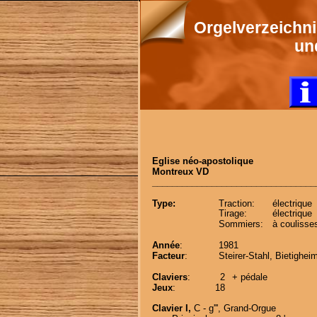
Orgelverzeichn
un
Eglise néo-apostolique
Montreux VD
_________________________________
Type:
Traction:
électrique 
Tirage:
électrique 
Sommiers:
à coulisses
Année
:
1981
Facteur
:
Steirer-Stahl, Bietighei
Claviers
:
2
+ pédale
Jeux
:
18
Clavier I,
 C - g''', Grand-Orgue