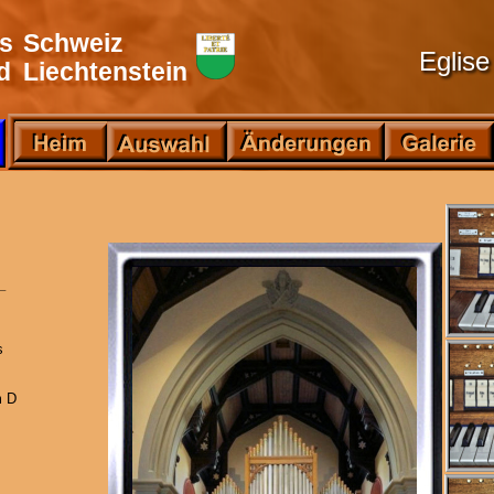
is
Schweiz
Eglise
d
Liechtenstein
_
 
   
m D