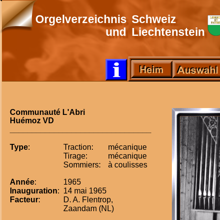
Orgelverzeichnis
Schweiz
und
Liechtenstein
Communauté L'Abri
Huémoz VD
________________________________
Type
:
Traction:
mécanique
Tirage:
mécanique
Sommiers:
à coulisses
Année
:
1965
Inauguration
:
14 mai 1965
Facteur
:
D. A. Flentrop, 
Zaandam (NL)