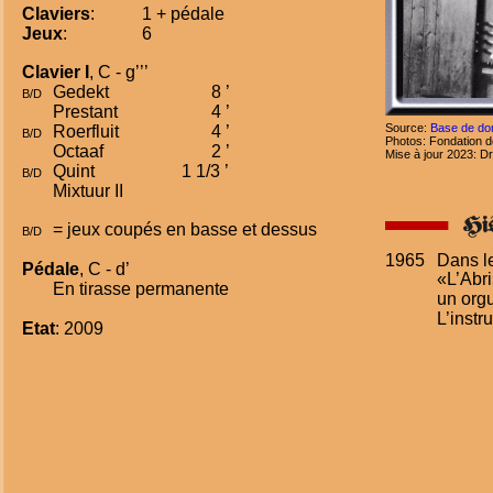
Claviers
:
1 + pédale
Jeux
:
6
Clavier I
, C - g’’’
Gedekt  
8 ’
B/D
Prestant 
4 ’
Source: 
Base de do
Roerfluit   
4 ’
B/D
Photos: Fondation d
Octaaf 
2 ’
Mise à jour 2023: D
Quint   
1 1/3 ’
B/D
Mixtuur II
= jeux coupés en basse et dessus
B/D
1965
Dans l
Pédale
, C - d’
«L’Abri
En tirasse permanente
un orgu
L’instr
Etat
: 2009