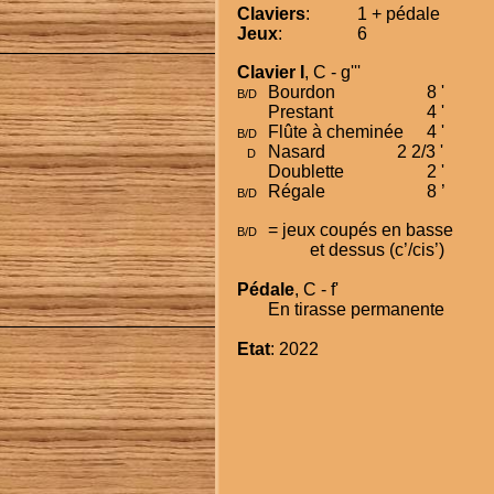
Claviers
:
1 + pédale
Jeux
:
6
Clavier I
, C - g'''
Bourdon  
8 '
B/D
Prestant
4 '
Flûte à cheminée 
4 '
B/D
Nasard  
2 2/3 '
   D
Doublette
2 '
Régale  
8 ’
B/D
= jeux coupés en basse 
B/D
et dessus (c’/cis’)
Pédale
, C - f'
En tirasse permanente
Etat
: 2022