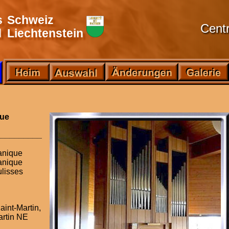
s
Schweiz
Cent
d
Liechtenstein
que
__________
nique
nique
lisses  
int-Martin,
artin NE