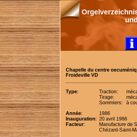
Orgelverzeichni
un
Chapelle du centre oecuméni
Froideville VD
_________________________
Type
:
Traction:
méca
Tirage:
méca
Sommiers:
à cou
Année
:
1986
Inauguration
:
20 avril 1986
Facteur
:
Manufacture de Sa
Chézard-Saint-M