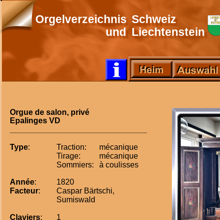
Orgelverzeichnis
Schweiz
und
Liechtenstein
Orgue de salon, privé
Epalinges VD
_______________________________
Type
:
Traction:
mécanique
Tirage:
mécanique
Sommiers:
à coulisses  
Année
:
1820
Facteur
:
Caspar Bärtschi, 
Sumiswald
Claviers
:
1