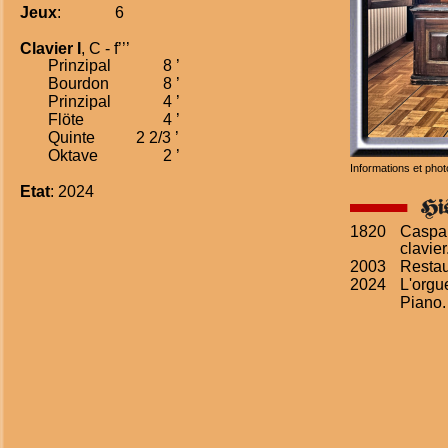
Jeux
:
6
Clavier I
, C - f’’’
Prinzipal 
8 ’
Bourdon
8 ’
Prinzipal 
4 ’
Flöte 
4 ’
Quinte 
2 2/3 ’
Oktave 
2 ’
Informations et phot
Etat
: 2024
1820
Caspar
clavier
2003
Restau
2024
L'orgu
Piano.