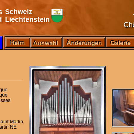
s
Schweiz
d
Liechtenstein
Ch
_________
que
que
isses
aint-Martin,
artin NE