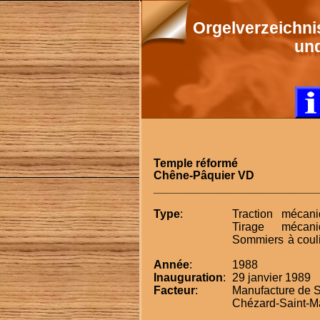
Orgelverzeichni
un
Temple réformé
Chêne-Pâquier VD
_________________________
Type
:
Traction 
mécani
Tirage
mécani
Sommiers
à coul
Année
:
1988
Inauguration
:
29 janvier 1989
Facteur
:
Manufacture de S
Chézard-Saint-M