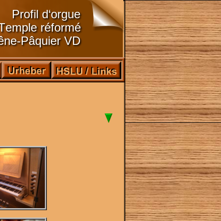
Profil d‘orgue
Temple réformé
êne-Pâquier VD