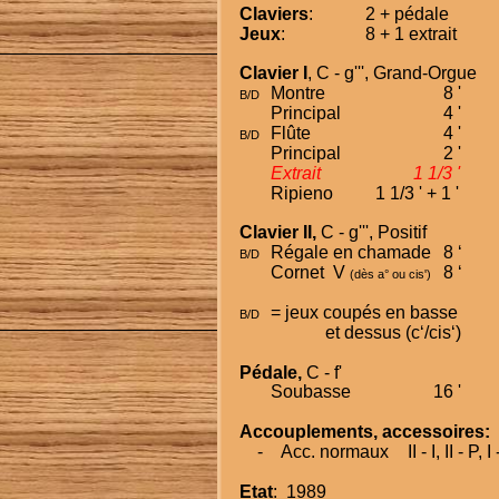
Claviers
:
2 + pédale
Jeux
:
8 + 1 extrait
Clavier I
, C - g''', Grand-Orgue
Montre
8 '
B/D
Principal
4 '
Flûte
4 '
B/D
Principal
2 '
Extrait
1 1/3 '
Ripieno
1 1/3 ' + 1 '
Clavier II,
 C - g''', Positif
Régale en chamade
8 ‘
B/D
Cornet  V 
8 ‘
(dès a° ou cis')
= jeux coupés en basse
B/D
et dessus (c‘/cis‘)
Pédale,
 C - f'
Soubasse
16 '
Accouplements, accessoires:
    -
Acc. normaux
II - I, II - P, I
Etat
:  1989