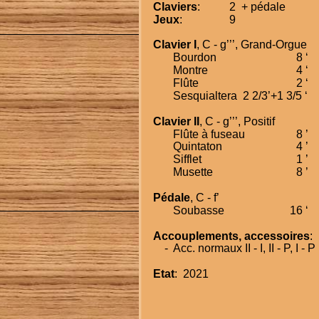
Claviers
:
2  + pédale
Jeux
:
9
Clavier I
, C - g’’’, Grand-Orgue
Bourdon
8 ‘
Montre
4 ‘
Flûte
2 ‘
Sesquialtera
2 2/3’+1 3/5 ‘
Clavier II
, C - g’’’, Positif
Flûte à fuseau
8 ’
Quintaton
4 ’
Sifflet
1 ’
Musette
8 ’
Pédale
, C - f’
Soubasse
16 ‘
Accouplements, accessoires
:
    -
Acc. normaux II - I, II - P, I - P
Etat
:  2021