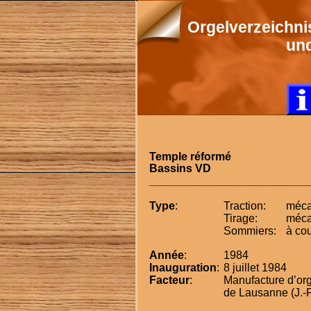
Orgelverzeichni
un
Temple réformé
Bassins VD
_________________________
Type
:
Traction:
méca
Tirage:
méca
Sommiers:
à cou
Année
:
1984
Inauguration
:
8 juillet 1984
Facteur
:
Manufacture d’or
de Lausanne (J.-F