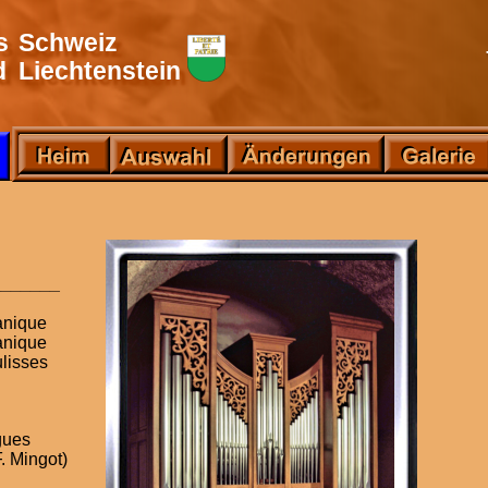
s
Schweiz
d
Liechtenstein
_______
nique
nique
lisses  
gues
. Mingot)