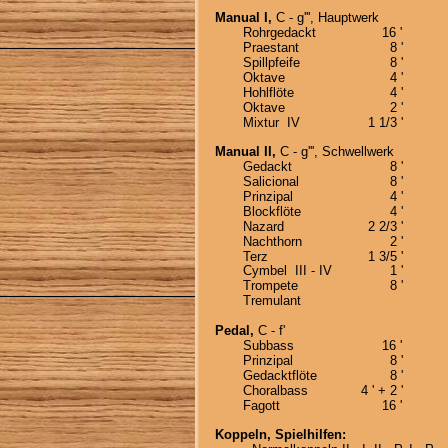
Manual I,
 C - g''', Hauptwerk
Rohrgedackt
16 '
Praestant
8 '
Spillpfeife
8 '
Oktave
4 '
Hohlflöte
4 '
Oktave
2 '
Mixtur  IV
1 1/3 '
Manual II,
 C - g''', Schwellwerk
Gedackt
8 '
Salicional
8 '
Prinzipal
4 '
Blockflöte
4 '
Nazard
2 2/3 '
Nachthorn
2 '
Terz  
1 3/5 '
Cymbel  III - IV
1 '
Trompete 
8 '
Tremulant
Pedal,
 C - f'
Subbass
16 '
Prinzipal
8 '
Gedacktflöte
8 '
Choralbass
4 ' + 2 '
Fagott
16 '
Koppeln, Spielhilfen: