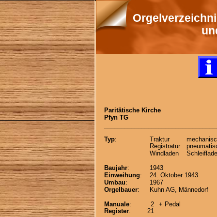
Orgelverzeichn
un
Paritätische Kirche
Pfyn TG
_________________________________
Typ
:
Traktur
mechanisc
Registratur 
pneumatis
Windladen
Schleiflad
Baujahr
:
1943
Einweihung
:
24. Oktober 1943
Umbau
:
1967
Orgelbauer
:
Kuhn AG, Männedorf
Manuale
:
2
+ Pedal
Register
:
21