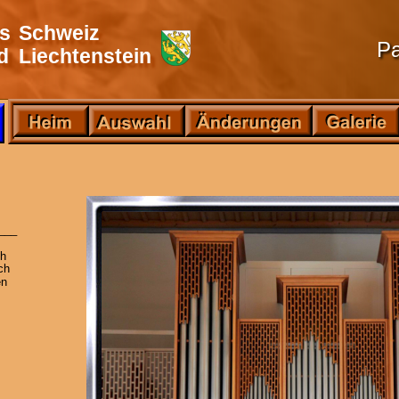
is
Schweiz
Pa
d
Liechtenstein
___
h
ch
en 