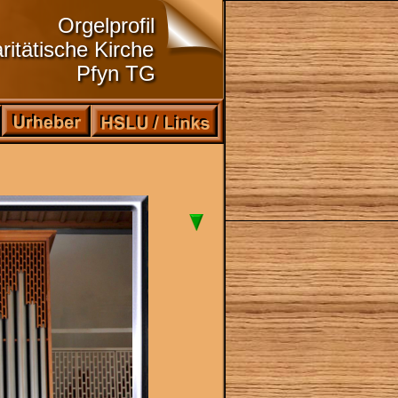
Orgelprofil
ritätische Kirche
Pfyn TG