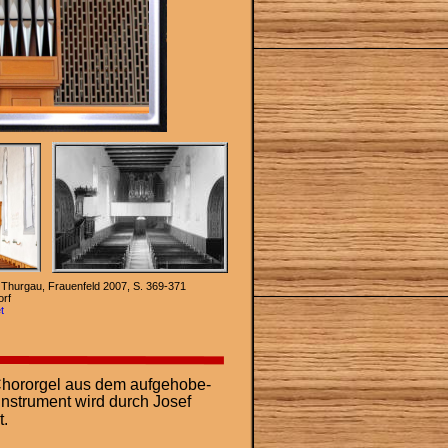
 Thurgau, Frauenfeld 2007, S. 369-371
orf
t
 Chororgel aus dem aufgehobe-
Instrument wird durch Josef 
t.