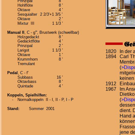
Prinzipal
8 '
Hohlflöte
8 '
Oktave
4 '
Sesquialter
2 2/3'+1 3/5 '
Oktave
2 '
Mixtur  III
1 1/3 '
Manual II
, C - g''', Brustwerk (schwellbar)
Holzgedackt
8 '
Gedacktflöte
4 '
Ges
Prinzipal
2 '
Larigot
1 1/3 '
1820
In der 
Oktave
1 '
1894 
Carl T
Krummhorn
8 '
Membra
Tremulant
(
>Dispo
mitgeli
Pedal
, C - f'
Subbass
16 '
keinen
Oktavbass
8 '
1912
Einbau
Quintade
4 '
1967
Im Ans
Dietik
Koppeln, Spielhilfen:
(
>Dispo
    -
Normalkoppeln  II - I, II - P, I - P
dessen
Stand:
Sommer  2001
dient. 
Hand a
können
Frasson
jene de