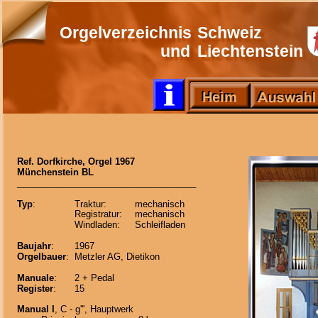
Orgelverzeichnis
Schweiz
und
Liechtenstein
Heim
Heim 
Ref. Dorfkirche, Orgel 1967
Münchenstein BL
____________________________________
Typ
:
Traktur:
mechanisch
Registratur:
mechanisch 
Windladen:
Schleifladen 
Baujahr
:
1967
Orgelbauer
:
Metzler AG, Dietikon
Manuale
:
2 + Pedal
Register
:
15
Manual I
, C - g''', Hauptwerk